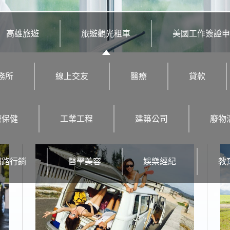
高雄旅遊
旅遊觀光租車
美國工作簽證申
務所
線上交友
醫療
貸款
療保健
工業工程
建築公司
廢物
網路行銷
醫學美容
娛樂經紀
教