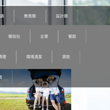
請
教育類
設計類
徵信社
企業
餐飲
清理
環境清潔
貸款
育