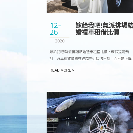
12-
嫁給我吧!氣派排場
26
婚禮車租借比價
2020
嫁給我吧!氣派排場結婚禮車租借比價，確保提前預
訂，汽車租賃價格往往越靠近接送日期，而不是下降
價格適用於簡單的供需系統; 隨著可用性下降，它們
READ MORE >
上升。