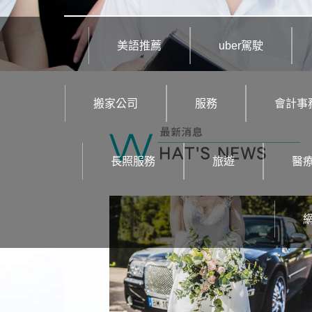
美語推薦
uber駕駛
搬家公司
服務
會計事
長照服務
旅遊
醫