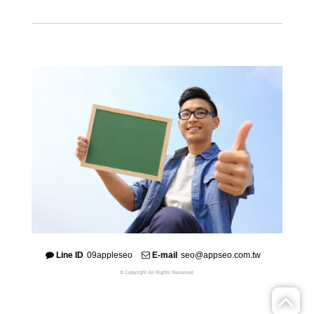
Line ID
09appleseo
E-mail
seo@appseo.com.tw
© Copyright All Rights Reserved