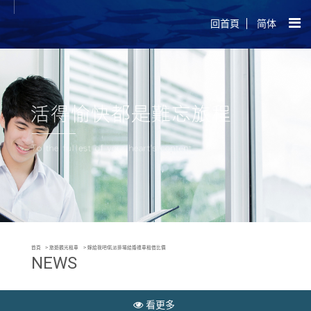
回首頁
简体
首頁
旅遊觀光租車
嫁給我吧!氣派排場結婚禮車租借比價
NEWS
看更多