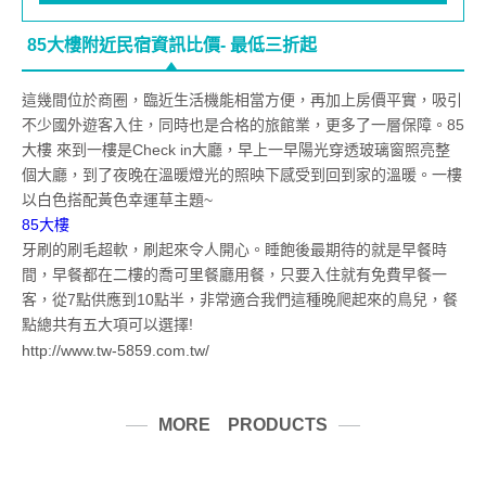
85大樓附近民宿資訊比價- 最低三折起
這幾間位於商圈，臨近生活機能相當方便，再加上房價平實，吸引
不少國外遊客入住，同時也是合格的旅館業，更多了一層保障。85
大樓 來到一樓是Check in大廳，早上一早陽光穿透玻璃窗照亮整
個大廳，到了夜晚在溫暖燈光的照映下感受到回到家的溫暖。一樓
以白色搭配黃色幸運草主題~
85大樓
牙刷的刷毛超軟，刷起來令人開心。睡飽後最期待的就是早餐時
間，早餐都在二樓的喬可里餐廳用餐，只要入住就有免費早餐一
客，從7點供應到10點半，非常適合我們這種晚爬起來的鳥兒，餐
點總共有五大項可以選擇!
http://www.tw-5859.com.tw/
MORE PRODUCTS