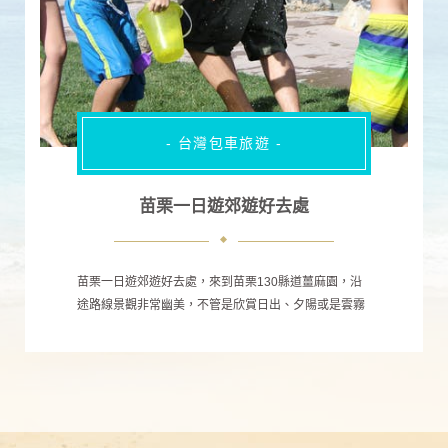
- 台灣包車旅遊 -
苗栗一日遊郊遊好去處
苗栗一日遊郊遊好去處，來到苗栗130縣道薑麻園，沿
途路線景觀非常幽美，不管是欣賞日出、夕陽或是雲霧
山嵐，山林美景一覽無遺。