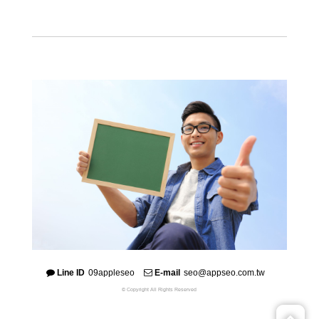
Line ID
09appleseo
E-mail
seo@appseo.com.tw
© Copyright All Rights Reserved