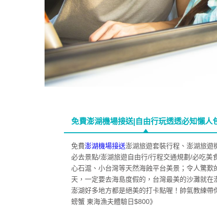
免費澎湖機場接送|自由行玩透透必知懶人包
免費
澎湖機場接送
澎湖旅遊套裝行程、澎湖旅遊機
必去景點/澎湖旅遊自由行/行程交通規劃/必吃美
心石滬、小台灣等天然海蝕平台美景；令人驚歎
天，一定要去海島度假的，台灣最美的沙灘就在
澎湖好多地方都是絕美的打卡點喔！帥氣教練帶
螃蟹 東海漁夫體驗日$800》