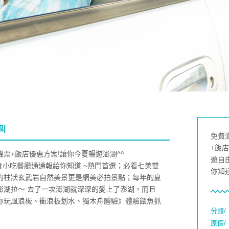
|
免費
+飯
票+飯店優惠方案!讓你今夏暢遊澎湖^^
遊自
食小吃餐廳通通報給你知道 ~熱門首選；必看七美雙
你知道
的柱狀玄武岩自然美景更是網美必拍景點；每年的夏
澎湖拉～ 去了一次澎湖就深深的愛上了澎湖，而且
你玩風浪板、衝浪板划水、獨木舟體驗》體驗餵魚抓
分類/
原價/