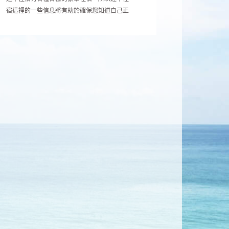
宿這裡的一些信息將有助於確保您知道自己正
在進入什麼。逢甲住宿的豪華住宿標準很高，
為獨具慧眼的旅行者提供了極高的質量，服務
和豪華度。澎湖民宿的大多數旅館經營者也會
很樂意為您提供旅行計劃，許多澎湖民宿都有
長期居住的居民，他們僱用他們作為接待員或
客房清潔人員，以換取免費住宿。