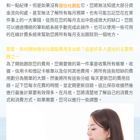
和一點紀律。但是如果沒有
它，您將無法知道大部分資
徵信社跟監
金流向何處，甚至無法了解所有每月預算。也有可能忘記您花在某
件事上的一大筆錢，從而在您的每月支出中造成很大的缺口。您既
可以通過傳統的筆和紙系統手動完成此操作，也可以使用一些可用
的在線計費系統來幫助您將所有每月支出跟踪到一個地方。
那麼，如何開始徵信社跟蹤費用支出呢？這是許多人提出的主要問
題之一
為了開始跟踪您的費用，您需要做的第一件事是收集所有帳單，收
據，信用卡和借記卡帳單以及任何其他費用。將所有這些短缺的費
用劃分為簡單的大類。然後將所有這些分組 每天更新您的費用目
錄。記下您每次花費的時間，並定期更新目錄。這比保存收據然後
進行最後計算要有效得多。在月底，您將清楚地了解自己的消費方
式和消費方式。如果需要，您可以進行一些調整。