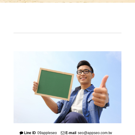
Line ID
09appleseo
E-mail
seo@appseo.com.tw