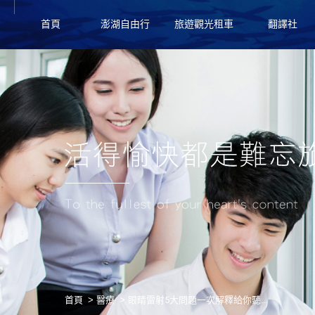
首頁
澎湖自由行
旅遊觀光租車
翻譯社
首頁
醫療
眼睛雷射5大問題一次解釋給你聽...