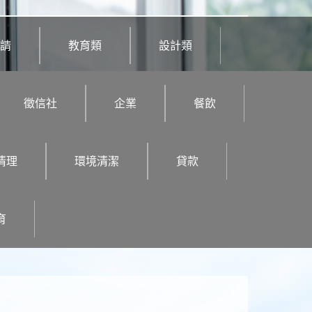
請
教育類
設計類
徵信社
企業
餐飲
清理
環境清潔
貸款
育