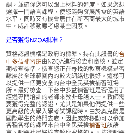
調，並確保您可以跟上材料的進度。如果您想
選擇一門語言課程，使您能夠發展所需的英語
水平，同時又有機會居住在新西蘭最大的城市
中，威許移動應考慮某些因素。
是否獲得NZQA批准？
資格認證機構是政府的標準。持有此證書的
台
由NZQA進行檢查和審核，並定
中多益補習班
期檢查標準。檢查您正在尋找的教育機構是否
隸屬於全球範圍內的較大網絡也很好。這樣可
以提供一個更安全的台中全民英檢補習班場
所。最好檢查一下台中多益補習班是否僱用了
經過專門培訓的老師來教非母語人士。教師需
要獲得完整的認證，尤其是如果他們提供一些
更高級的大學入學考試課程時。由於奧克蘭是
國際學生的熱門去處，因此威許移動可以參加
各種各樣的課程來台中全民英檢
該語
補習班
言。翻譯社最好檢查教你資格的人。技術翻譯