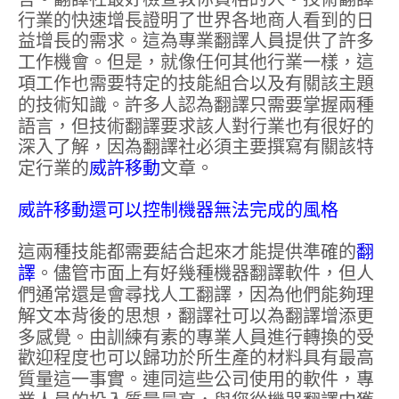
行業的快速增長證明了世界各地商人看到的日
益增長的需求。這為專業翻譯人員提供了許多
工作機會。但是，就像任何其他行業一樣，這
項工作也需要特定的技能組合以及有關該主題
的技術知識。許多人認為翻譯只需要掌握兩種
語言，但技術翻譯要求該人對行業也有很好的
深入了解，因為翻譯社必須主要撰寫有關該特
定行業的
威許移動
文章。
威許移動還可以控制機器無法完成的風格
這兩種技能都需要結合起來才能提供準確的
翻
譯
。儘管市面上有好幾種機器翻譯軟件，但人
們通常還是會尋找人工翻譯，因為他們能夠理
解文本背後的思想，翻譯社可以為翻譯增添更
多感覺。由訓練有素的專業人員進行轉換的受
歡迎程度也可以歸功於所生產的材料具有最高
質量這一事實。連同這些公司使用的軟件，專