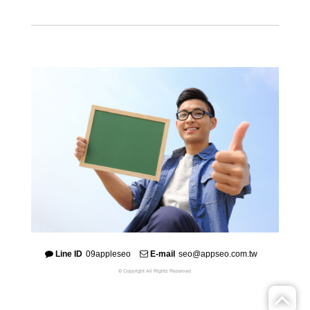
Line ID
09appleseo
E-mail
seo@appseo.com.tw
© Copyright All Rights Reserved