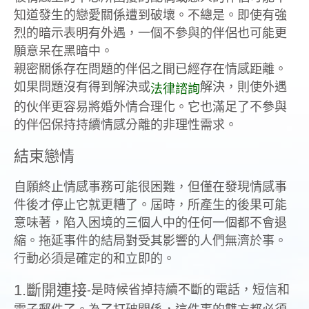
知道發生的戀愛關係遭到破壞。不總是。即使有強
烈的暗示表明有外遇，一個不參與的伴侶也可能更
願意呆在黑暗中。
親密關係存在問題的伴侶之間已經存在情感距離。
如果問題沒有得到解決或
解決，則使外遇
法律諮詢
的伙伴更容易將婚外情合理化。它也滿足了不參與
的伴侶保持持續情感分離的非理性需求。
結束戀情
自願終止情感事務可能很困難，但僅在發現情感事
件後才停止它就更糟了。屆時，所產生的後果可能
意味著，陷入困境的三個人中的任何一個都不會退
縮。拖延事件的結局對受其影響的人們無濟於事。
行動必須是確定的和立即的。
1.斷開連接
-是時候省掉持續不斷的電話，短信和