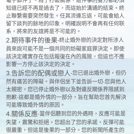
電子郵件了。為了打破關係，這件事的雙方都必須
知道已經不再是過去了，而這始於溝通的結束。終
止聯繫需要突然發生。任其流連忘返，可能會給人
留下談判的餘地的印象。明確說明不會再有任何联
系，將來的友誼將是不可能的。
2.期待事件的後果
-終止婚外戀的決定對所涉人
員來說可能不是一個共同的妨礙家庭罪決定。即使
該決定確實存在包括報復在內的風險，但這也不應
影響一方停止該決定的決定。
3.告訴您的配偶或戀人
-您已退出婚外戀，但仍
然有痛苦的障礙。與伴侶坐下並告訴一切-您與他人
太親密，您已停止婚外戀以及對違反關係界限感到
抱歉-這都是婚外情的一部分，旨在幫助您首先解決
可能導致婚外情的原因。
4.關係反應
-當伴侶聽到您的外遇時，反應可能是
失望，震驚和拒絕。您超出了您的承諾，反彈可能
很嚴重，但這是後果的一部分。您的新聞所產生的